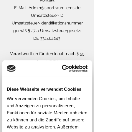
Kontakt
E-Mail:
Admin@sportraum-ems.de
Umsatzsteuer-ID
Umsatzsteuer-Identifikationsnummer
gemäß § 27 a Umsatzsteuergesetz:
DE 334464243
Verantwortlich für den Inhalt nach § 55
Abs. 2 RStV
Alper Icel
Schäferstrasse 5
20357 Hamburg
Diese Webseite verwendet Cookies
EU-Streitschlichtung
Wir verwenden Cookies, um Inhalte
Die Europäische Kommission stellt eine
und Anzeigen zu personalisieren,
Plattform zur Online-Streitbeilegung (OS)
Funktionen für soziale Medien anbieten
bereit:
https://ec.europa.eu/consumers/od
zu können und die Zugriffe auf unsere
r
.
Website zu analysieren. Außerdem
Unsere E-Mail-Adresse finden Sie oben im