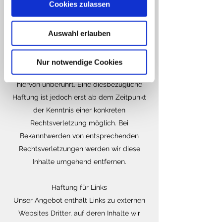
Cookies zulassen
überwachen oder nach Umständen zu
forschen, die auf eine rechtswidrige
Tätigkeit hinweisen.
Auswahl erlauben
Verpflichtungen zur Entfernung oder
Sperrung der Nutzung von Informationen
Nur notwendige Cookies
nach den allgemeinen Gesetzen bleiben
hiervon unberührt. Eine diesbezügliche
Haftung ist jedoch erst ab dem Zeitpunkt
der Kenntnis einer konkreten
Rechtsverletzung möglich. Bei
Bekanntwerden von entsprechenden
Rechtsverletzungen werden wir diese
Inhalte umgehend entfernen.
Haftung für Links
Unser Angebot enthält Links zu externen
Websites Dritter, auf deren Inhalte wir